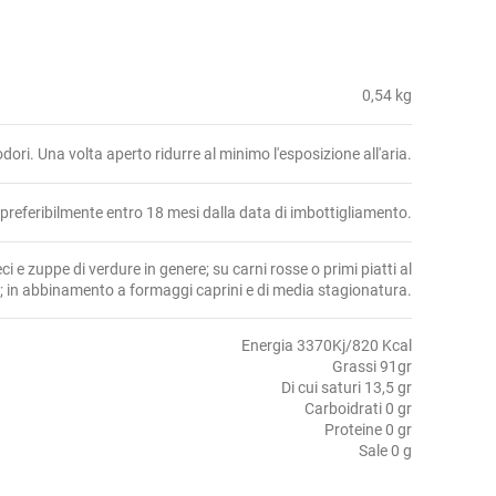
0,54 kg
 odori. Una volta aperto ridurre al minimo l'esposizione all'aria.
referibilmente entro 18 mesi dalla data di imbottigliamento.
eci e zuppe di verdure in genere; su carni rosse o primi piatti al
 in abbinamento a formaggi caprini e di media stagionatura.
Energia 3370Kj/820 Kcal
Grassi 91gr
Di cui saturi 13,5 gr
Carboidrati 0 gr
Proteine 0 gr
Sale 0 g