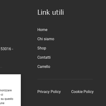
Link utili
Home
Chi siamo
Shop
53016 -
Contatti
Carrello
emorizzare
Privacy Policy
Cookie Policy
 ci
i su questo
cune