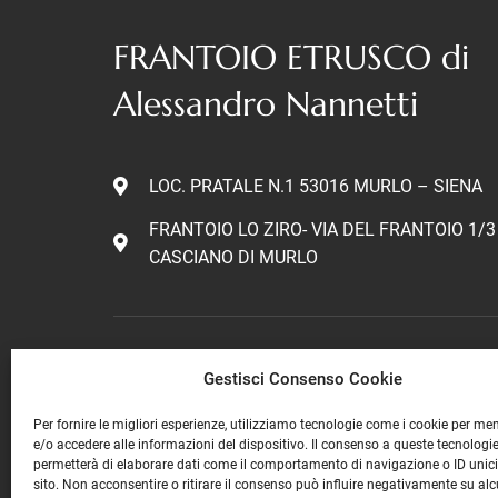
FRANTOIO ETRUSCO di
Alessandro Nannetti
LOC. PRATALE N.1 53016 MURLO – SIENA
FRANTOIO LO ZIRO- VIA DEL FRANTOIO 1/3 
CASCIANO DI MURLO
alessandro@frantoioetrusco.com
Gestisci Consenso Cookie
tel: +39 0577 814372
Per fornire le migliori esperienze, utilizziamo tecnologie come i cookie per m
e/o accedere alle informazioni del dispositivo. Il consenso a queste tecnologie
Cell: +39 335 8302291
permetterà di elaborare dati come il comportamento di navigazione o ID unic
sito. Non acconsentire o ritirare il consenso può influire negativamente su al