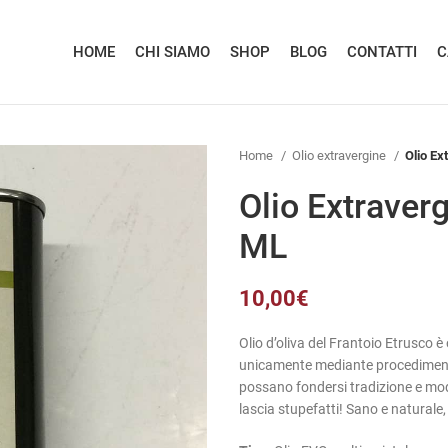
HOME
CHI SIAMO
SHOP
BLOG
CONTATTI
C
Home
Olio extravergine
Olio Ex
Olio Extraverg
ML
10,00
€
Olio d’oliva del Frantoio Etrusco è
unicamente mediante procedimenti
possano fondersi tradizione e mode
lascia stupefatti! Sano e naturale,