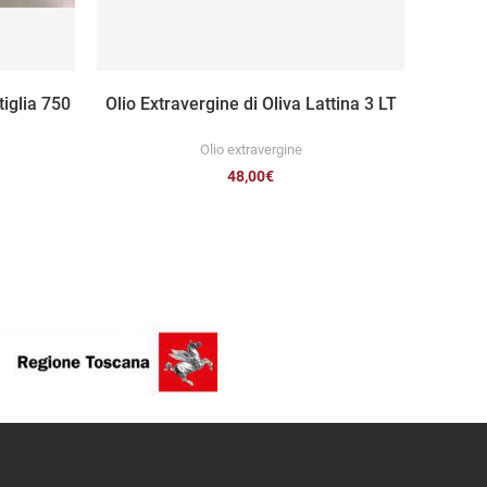
O
AGGIUNGI AL CARRELLO
tiglia 750
Olio Extravergine di Oliva Lattina 3 LT
Olio Ex
Olio extravergine
48,00
€